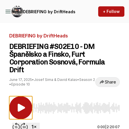
+ Follow
DEBRIEFING by DriftHeads
DEBRIEFING by DriftHeads
DEBRIEFING #S02E10 - DM
Španělsko a Finsko, Furt
Corporation Sosnová, Formula
Drift
June 17, 2025
•
Josef Sima & David Kalas
•
Season 2
Share
•
Episode 10
Use Left/Right to seek, Home/End to jump to st
0:00
|
2:20:07