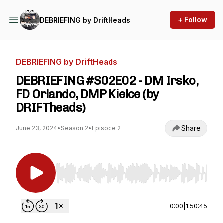
+ Follow
DEBRIEFING by DriftHeads
DEBRIEFING by DriftHeads
DEBRIEFING #S02E02 - DM Irsko,
FD Orlando, DMP Kielce (by
DRIFTheads)
Share
June 23, 2024
•
Season 2
•
Episode 2
Use Left/Right to seek, Home/End to jump to st
0:00
|
1:50:45